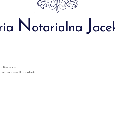
N
J
ria
otarialna
ace
ts Reserved.
owi reklamy Kancelarii.