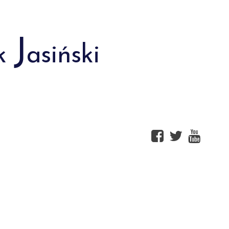
J
k
asiński